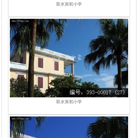
双水寅初小学
双水寅初小学