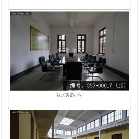
双水寅初小学