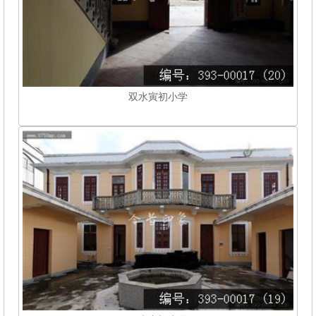
双水寅初小学