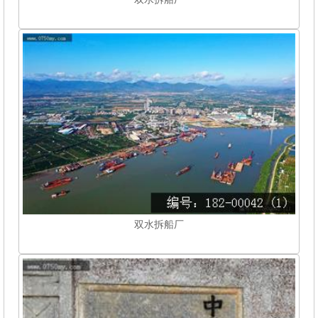
双水拆船厂