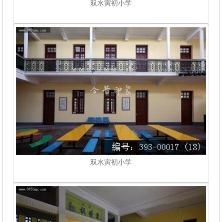
双水寅初小学
双水寅初小学