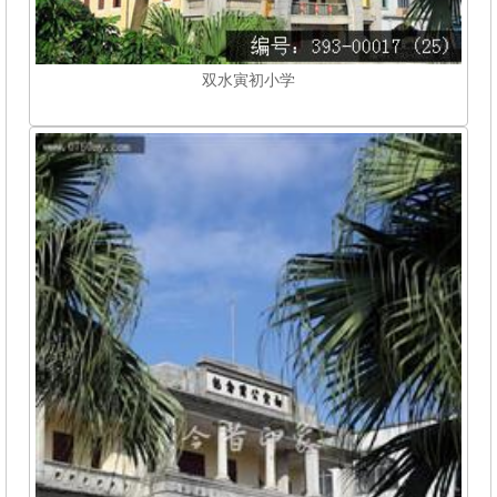
双水寅初小学