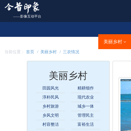
——影像互动平台
首页
城市名片
文明城事
美丽乡村
当前位置：
首页
美丽乡村
三农情况
美丽乡村
田园风光
精耕细作
淳朴民风
现代农业
乡村旅游
城乡一体
乡风文明
管理民主
村容整洁
富裕生活