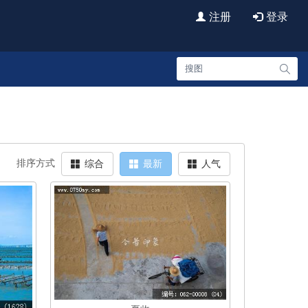
注册
登录
艺海印记
创意视频
720云
法律责任
排序方式
综合
最新
人气