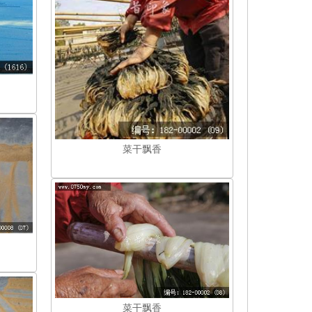
菜干飘香
菜干飘香