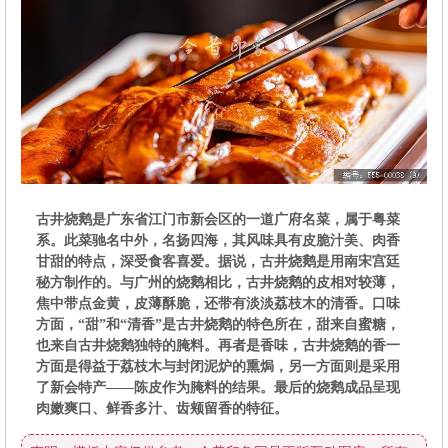
肉嫩爽口、鲜香多汁、齿颊留香的特征。