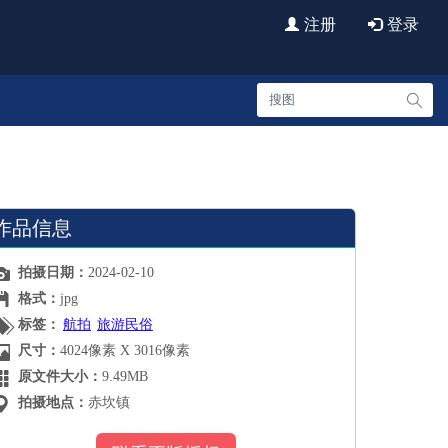
注册
登录
艺海印记
创意视频
720云
法律责任
作品信息
拍摄日期：
2024-02-10
格式：
jpg
标签：
航拍
旅游民俗
尺寸：
4024像素 X 3016像素
原文件大小：
9.49MB
拍摄地点：
赤坎镇