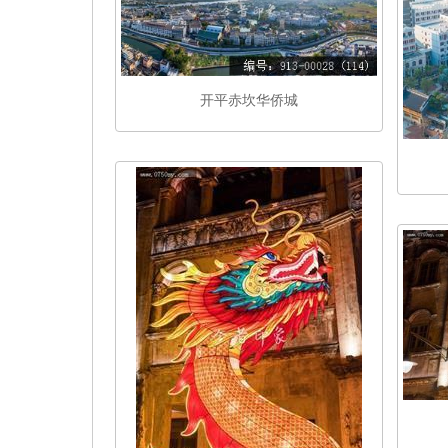
开平赤坎华侨城