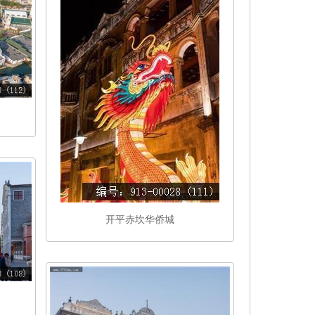
开平赤坎华侨城